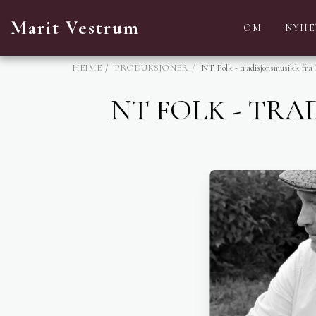
Marit Vestrum
OM
NYHE
HEIME
PRODUKSJONER
NT Folk - tradisjonsmusikk fra
NT FOLK - TR