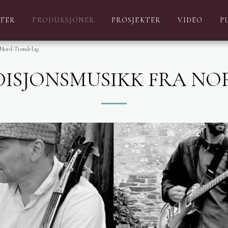
TER
PRODUKSJONER
PROSJEKTER
VIDEO
P
 Nord-Trøndelag
ADISJONSMUSIKK FRA N