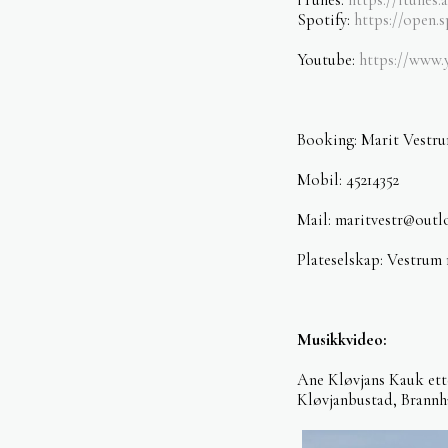
Spotify:
https://open
Youtube:
https://www
Booking: Marit Vestr
Mobil: 45214352
Mail: maritvestr@out
Plateselskap: Vestrum 
Musikkvideo:
Ane Kløvjans Kauk ett
Kløvjanbustad, Brann