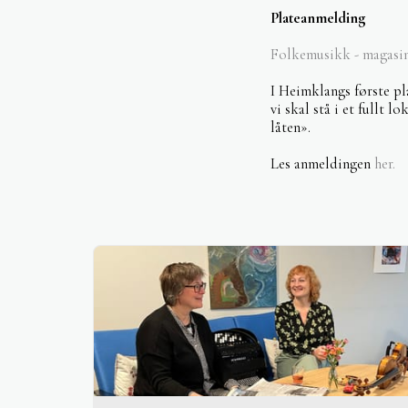
Plateanmelding
Folkemusikk - magasin
I Heimklangs første pl
vi skal stå i et fullt 
låten».
Les anmeldingen
her.