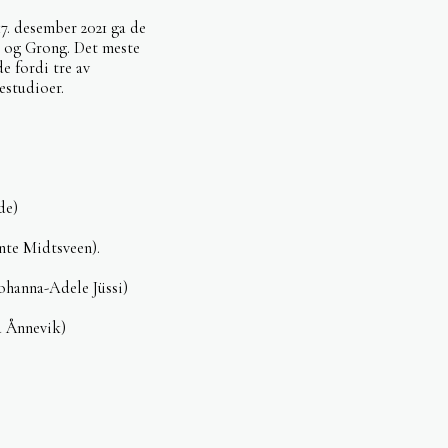
7. desember 2021 ga de
a og Grong. Det meste
e fordi tre av
estudioer.
ide)
nte Midtsveen).
Johanna-Adele Jüssi)
a Ånnevik)