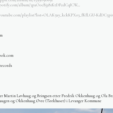
.spotify.com/album/3paOocBj381KtDFzdCqICW
...
.youtube.com/playlist?list=OLAK5uy_kckKPXo3_fKfLGU-KdDC5
um
look.com
records
er Martin Løvhaug og Bringsen etter Fredrik Okkenhaug og Ola Bra
haugen og Okkenhaug Øvre (Tørkhuset) i Levanger Kommune