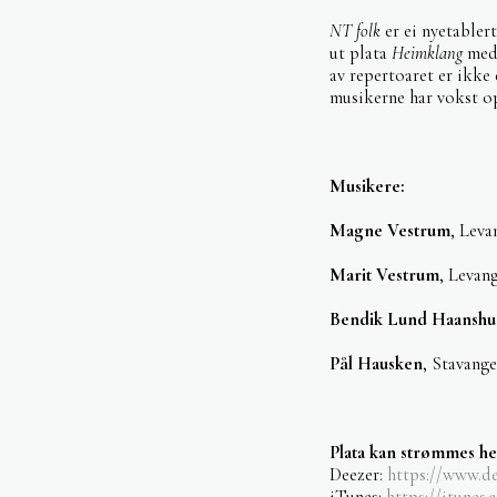
NT folk
er ei nyetabler
ut plata
Heimklang
med 
av repertoaret er ikke e
musikerne har vokst op
Musikere:
Magne Vestrum
, Leva
Marit Vestrum
, Levan
Bendik Lund Haanshu
Pål Hausken
, Stavange
Plata kan strømmes he
Deezer:
https://www.d
iTunes:
https://itunes