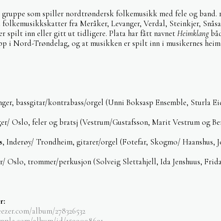
t gruppe som spiller nordtrøndersk folkemusikk med fele og band. 1
folkemusikkskatter fra Meråker, Levanger, Verdal, Steinkjer, Snås
r spilt inn eller gitt ut tidligere. Plata har fått navnet
Heimklang
båd
p i Nord-Trøndelag, og at musikken er spilt inn i musikernes heim
nger, bassgitar/kontrabass/orgel (Unni Boksasp Ensemble, Sturla E
ger/ Oslo, feler og bratsj (Vestrum/Gustafsson, Marit Vestrum og Be
s
, Inderøy/ Trondheim, gitarer/orgel (Fotefar, Skogmo/ Haanshus, 
r/ Oslo, trommer/perkusjon (Solveig Slettahjell, Ida Jenshuus, Frid
r:
eezer.com/album/278326532
.apple.com/album/id/1599098691