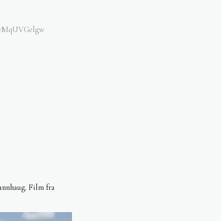
pivMqUVGelgw
nnhaug. Film fra