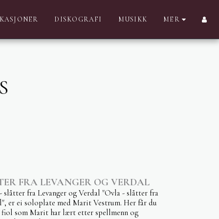
IKASJONER
DISKOGRAFI
MUSIKK
MER
S
TTER FRA LEVANGER OG VERDAL
åtter fra Levanger og Verdal "Ovla - slåtter fra
", er ei soloplate med Marit Vestrum. Her får du
å fiol som Marit har lært etter spellmenn og