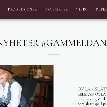
R
PRODUKSJONER
PROSJEKTER
VIDEO
PUBL
NYHETER #GAMMELDAN
OVLA - SLÅ
RELEASE! OVLA - sl
Levanger og Verdal
høre slåttespell p